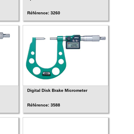
Référence: 3260
Digital Disk Brake Micrometer
Référence: 3588