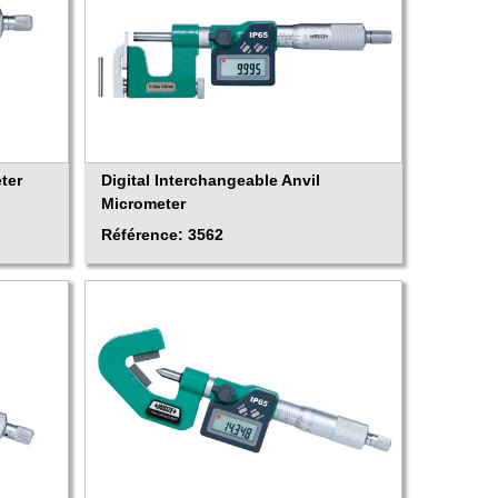
ter
Digital Interchangeable Anvil
Micrometer
Référence: 3562